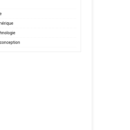
re
érique
hnologie
conception