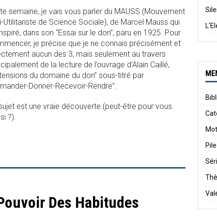
Sile
te semaine, je vais vous parler du MAUSS (Mouvement
i-Utilitariste de Science Sociale), de Marcel Mauss qui
L'E
 inspiré, dans son “Essai sur le don”, paru en 1925. Pour
mencer, je précise que je ne connais précisément et
ectement aucun des 3, mais seulement au travers
ncipalement de la lecture de l’ouvrage d’Alain Caillé,
ME
tensions du domaine du don” sous-titré par
mander-Donner-Recevoir-Rendre”.
Bib
sujet est une vraie découverte (peut-être pour vous
Cat
si ?).
Mot
Pile
Sér
Th
Val
Pouvoir Des Habitudes