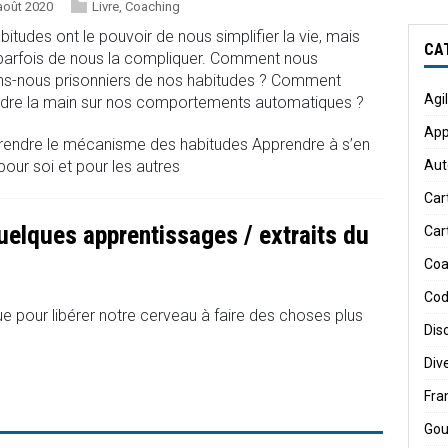
août 2020
Livre
,
Coaching
bitudes ont le pouvoir de nous simplifier la vie, mais
CA
parfois de nous la compliquer. Comment nous
ns-nous prisonniers de nos habitudes ? Comment
Agi
ndre la main sur nos comportements automatiques ?
App
endre le mécanisme des habitudes Apprendre à s’en
Aut
 pour soi et pour les autres
Car
uelques apprentissages / extraits du
Car
Coa
Cod
pour libérer notre cerveau à faire des choses plus
Dis
Div
Fr
Gou