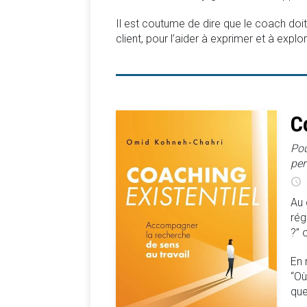
Il est coutume de dire que le coach doi
client, pour l’aider à exprimer et à explore
C
Pou
per
Au 
rég
?” 
En 
“Où
que