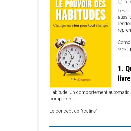
31 
Les ha
aussi 
rendo
repre
Compr
servir
1. Q
livre
Habitude: Un comportement automatique 
complexes…
Le concept de “routine”