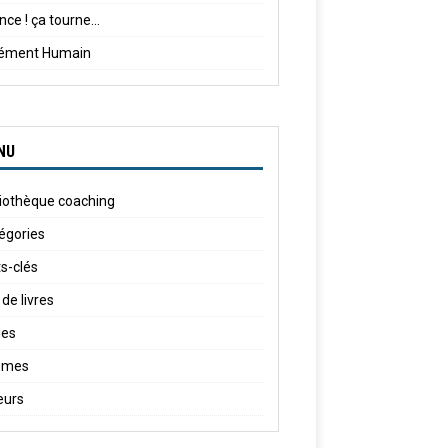
nce ! ça tourne...
lément Humain
NU
liothèque coaching
égories
s-clés
 de livres
ies
èmes
eurs