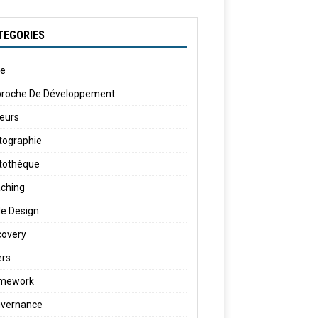
TEGORIES
le
roche De Développement
eurs
tographie
tothèque
ching
e Design
covery
ers
amework
vernance