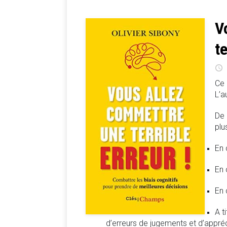
V
t
Ce 
L’a
De 
plu
En 
En 
En 
A t
d’erreurs de jugements et d’appréc