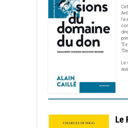
Cet
Ant
l’a
com
dir
pri
“Ex
“De
Le 
aus
Le 