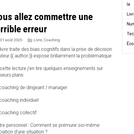
Ia
ous allez commettre une
Liv
Num
errible erreur
Tec
31 août 2020
Livre
,
Coaching
Éco
livre traite des biais cognitifs dans la prise de décision.
uteur {{ author }} expose brillamment la problématique.
cette lecture j’en tire quelques enseignements sur
sieurs plans:
coaching de dirigeant / manager
coaching individuel
coaching collectif :
itre personnel : Comment se prémunir soi-même
iation d’une situation ?