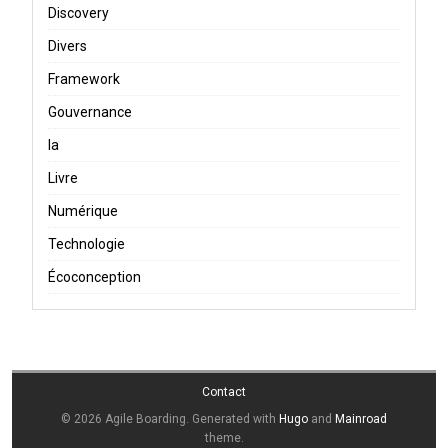
Discovery
Divers
Framework
Gouvernance
Ia
Livre
Numérique
Technologie
Écoconception
Contact
© 2026 Agile Boarding.
Generated with
Hugo
and
Mainroad
theme.