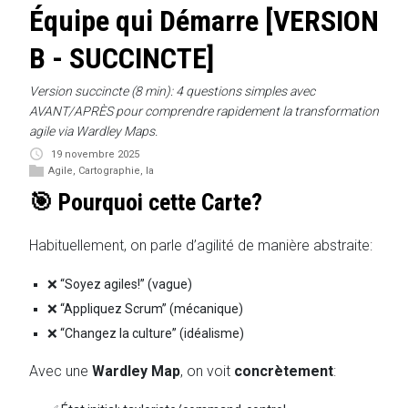
Équipe qui Démarre [VERSION
B - SUCCINCTE]
Version succincte (8 min): 4 questions simples avec
AVANT/APRÈS pour comprendre rapidement la transformation
agile via Wardley Maps.
19 novembre 2025
Agile
,
Cartographie
,
Ia
🎯 Pourquoi cette Carte?
Habituellement, on parle d’agilité de manière abstraite:
❌ “Soyez agiles!” (vague)
❌ “Appliquez Scrum” (mécanique)
❌ “Changez la culture” (idéalisme)
Avec une
Wardley Map
, on voit
concrètement
: