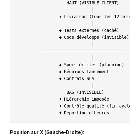
                    HAUT (VISIBLE CLIENT)

                              │

                 ★ Livraison (tous les 12 mois)

                              │

                 ◆ Tests externes (caché)

                 ◆ Code développé (invisible)

                              │

          ─────────────────────────────────

                              │

                 ◆ Specs écrites (planning)

                 ◆ Réunions lancement

                 ◆ Contrats SLA

                              │

                    BAS (INVISIBLE)

                 ♦ Hiérarchie imposée

                 ♦ Contrôle qualité (fin cycle)

Position sur X (Gauche-Droite):