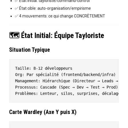
✅ État initial: tayloriste/command-control
✅ État cible: auto-organisation/empirisme
✅ 4 mouvements: ce qui change CONCRÈTEMENT
🗺️ État Initial: Équipe Tayloriste
Situation Typique
Taille: 8-12 développeurs

Org: Par spécialité (frontend/backend/infra)

Management: Hiérarchique (Directeur → Leads → Devs
Processus: Cascade (Spec → Dev → Test → Prod)

Carte Wardley (Axe Y puis X)