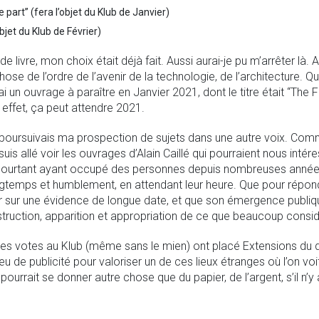
part” (fera l’objet du Klub de Janvier)
objet du Klub de Février)
 livre, mon choix était déjà fait. Aussi aurai-je pu m’arrêter là
ose de l’ordre de l’avenir de la technologie, de l’architecture. 
un ouvrage à paraître en Janvier 2021, dont le titre était “The Fut
n effet, ça peut attendre 2021.
e poursuivais ma prospection de sujets dans une autre voix. Comm
is allé voir les ouvrages d’Alain Caillé qui pourraient nous intér
 pourtant ayant occupé des personnes depuis nombreuses années
ngtemps et humblement, en attendant leur heure. Que pour répo
leur sur une évidence de longue date, et que son émergence publ
truction, apparition et appropriation de ce que beaucoup consi
 les votes au Klub (même sans le mien) ont placé Extensions du 
 peu de publicité pour valoriser un de ces lieux étranges où l’on 
l pourrait se donner autre chose que du papier, de l’argent, s’il n’y