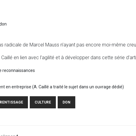
 don
us radicale de Marcel Mauss n’ayant pas encore moi-même creus
aillé en lien avec l’agilité et à développer dans cette série d’arti
de reconnaissances
t en entreprise (A. Caillé a traité le sujet dans un ouvrage dédié)
RENTISSAGE
CULTURE
DON