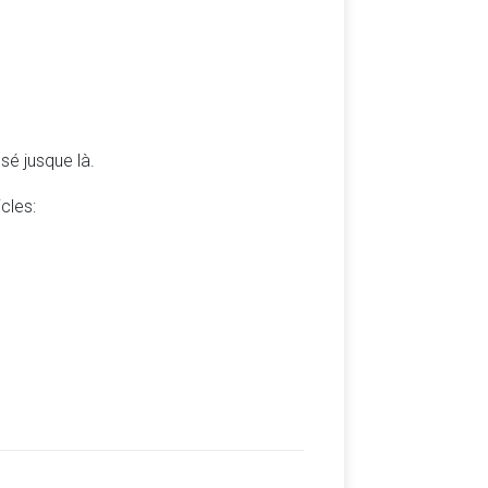
é jusque là.
cles: