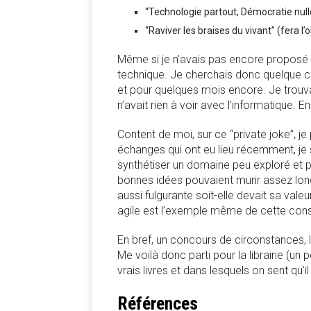
“Technologie partout, Démocratie nulle 
“Raviver les braises du vivant” (fera l’
Même si je n’avais pas encore proposé de
technique. Je cherchais donc quelque ch
et pour quelques mois encore. Je trouvai 
n’avait rien à voir avec l’informatique. E
Content de moi, sur ce “private joke”, j
échanges qui ont eu lieu récemment, je su
synthétiser un domaine peu exploré et
bonnes idées pouvaient murir assez lo
aussi fulgurante soit-elle devait sa va
agile est l’exemple même de cette cons
En bref, un concours de circonstances,
Me voilà donc parti pour la librairie (un
vrais livres et dans lesquels on sent qu’i
Références