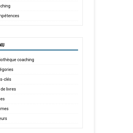
ching
mpétences
NU
liothèque coaching
égories
s-clés
 de livres
ies
èmes
eurs