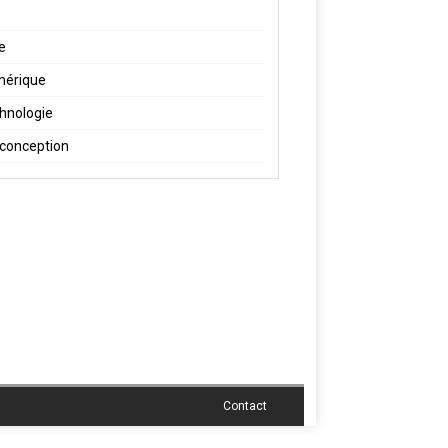
re
érique
hnologie
conception
Contact