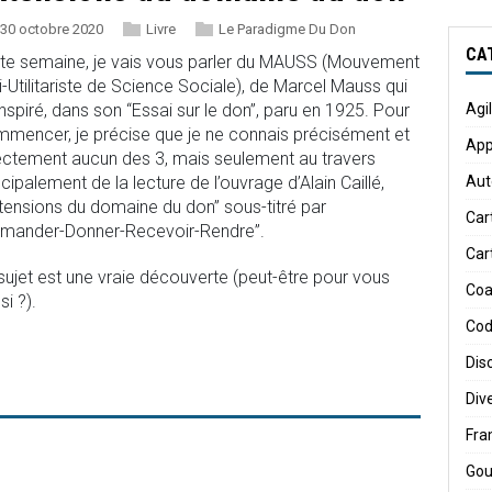
30 octobre 2020
Livre
Le Paradigme Du Don
CA
te semaine, je vais vous parler du MAUSS (Mouvement
i-Utilitariste de Science Sociale), de Marcel Mauss qui
Agi
 inspiré, dans son “Essai sur le don”, paru en 1925. Pour
mencer, je précise que je ne connais précisément et
App
ectement aucun des 3, mais seulement au travers
Aut
ncipalement de la lecture de l’ouvrage d’Alain Caillé,
tensions du domaine du don” sous-titré par
Car
mander-Donner-Recevoir-Rendre”.
Car
sujet est une vraie découverte (peut-être pour vous
Coa
si ?).
Cod
Dis
Div
Fr
Gou