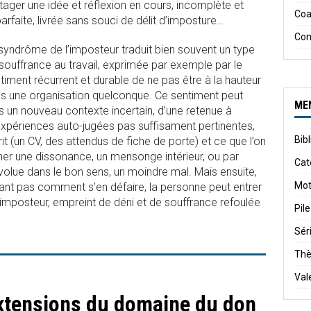
tager une idée et réflexion en cours, incomplète et
Coa
arfaite, livrée sans souci de délit d’imposture…
Co
syndrôme de l’imposteur traduit bien souvent un type
souffrance au travail, exprimée par exemple par le
timent récurrent et durable de ne pas être à la hauteur
ns une organisation quelconque. Ce sentiment peut
ME
ns un nouveau contexte incertain, d’une retenue à
périences auto-jugées pas suffisament pertinentes,
Bib
it (un CV, des attendus de fiche de porte) et ce que l’on
ner une dissonance, un mensonge intérieur, ou par
Cat
évolue dans le bon sens, un moindre mal. Mais ensuite,
Mot
ant pas comment s’en défaire, la personne peut entrer
’imposteur, empreint de déni et de souffrance refoulée
Pile
Sér
Th
Val
xtensions du domaine du don