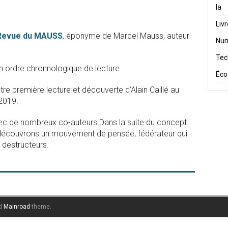
Ia
Liv
Revue du MAUSS
, éponyme de Marcel Mauss, auteur
Num
Tec
n ordre chronnologique de lecture
Éco
e première lecture et découverte d’Alain Caillé au
 2019.
vec de nombreux co-auteurs Dans la suite du concept
ous découvrons un mouvement de pensée, fédérateur qui
 destructeurs.
d
Mainroad
theme.