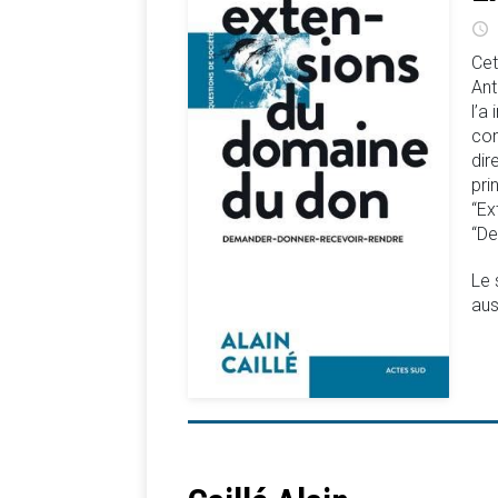
Cet
Ant
l’a
com
dir
pri
“Ex
“De
Le 
aus