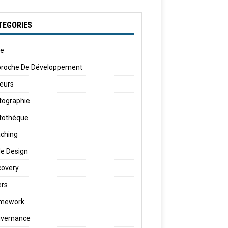
TEGORIES
le
roche De Développement
eurs
tographie
tothèque
ching
e Design
covery
ers
amework
vernance