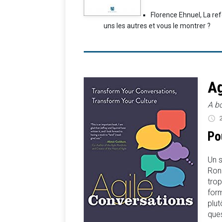
Florence Ehnuel, La r
uns les autres et vous le montrer ?
Ag
A b
2
Po
Un s
Ron 
trop
form
plu
ques