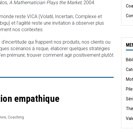
los,
A Mathematician Plays the Market
, 2004.
Coa
Co
monde reste VICA (Volatil, Incertain, Complexe et
igu) et l’agilité reste une invitation à observer plus
ement nos contextes.
d’incertitude qui frappent nos produits, nos clients ou
ME
ues scénarios à risque, élaborer quelques stratégies
’en prémunir, trouver comment agir positivement plutôt
Bib
Cat
Mot
Pile
ion empathique
Sér
Th
ivre
,
Coaching
Val