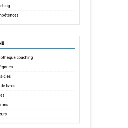
ching
mpétences
NU
liothèque coaching
égories
s-clés
 de livres
ies
èmes
eurs