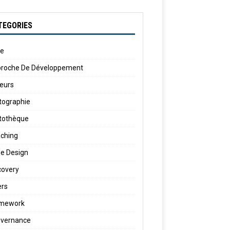
TEGORIES
le
roche De Développement
eurs
tographie
tothèque
ching
e Design
covery
ers
amework
vernance