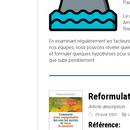
Pau
Le 
Amb
fin
En examinant régulièrement les facteurs 
nos équipes, nous pouvons révéler quelq
et formuler quelques hypothèses pour s
que subir peiniblement.
Reformulat
Article description.
29 août 2020
L
Référence: