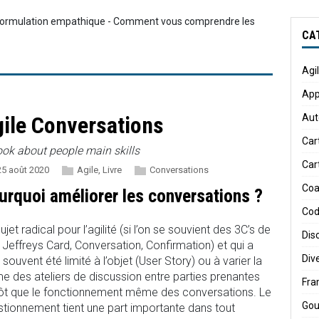
eformulation empathique - Comment vous comprendre les
CA
Agi
App
Aut
ile Conversations
Car
ook about people main skills
Car
5 août 2020
Agile
,
Livre
Conversations
Coa
urquoi améliorer les conversations ?
Cod
ujet radical pour l’agilité (si l’on se souvient des 3C’s de
Dis
Jeffreys Card, Conversation, Confirmation) et qui a
Div
 souvent été limité à l’objet (User Story) ou à varier la
e des ateliers de discussion entre parties prenantes
Fr
tôt que le fonctionnement même des conversations. Le
Gou
tionnement tient une part importante dans tout