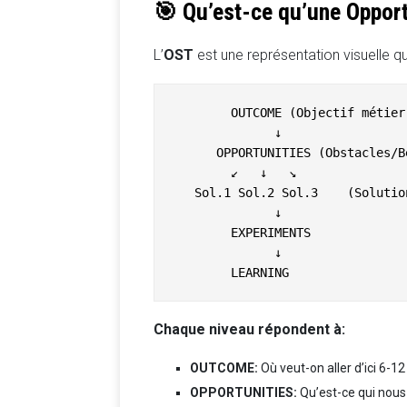
🎯 Qu’est-ce qu’une Opport
L’
OST
est une représentation visuelle qui
        OUTCOME (Objectif métier 
              ↓

      OPPORTUNITIES (Obstacles/Be
        ↙   ↓   ↘ 

   Sol.1 Sol.2 Sol.3    (Solutio
              ↓

        EXPERIMENTS

              ↓

Chaque niveau répondent à:
OUTCOME:
Où veut-on aller d’ici 6-1
OPPORTUNITIES:
Qu’est-ce qui nous 