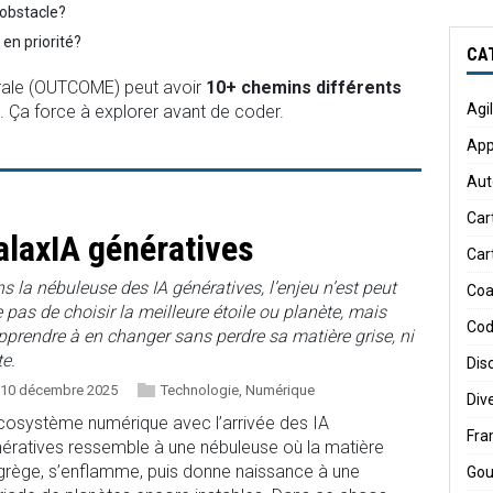
obstacle?
 en priorité?
CA
rale (OUTCOME) peut avoir
10+ chemins différents
Agi
. Ça force à explorer avant de coder.
App
Aut
Car
alaxIA génératives
Car
s la nébuleuse des IA génératives, l’enjeu n’est peut
Coa
e pas de choisir la meilleure étoile ou planète, mais
Cod
pprendre à en changer sans perdre sa matière grise, ni
te.
Dis
10 décembre 2025
Technologie
,
Numérique
Div
cosystème numérique avec l’arrivée des IA
Fr
ératives ressemble à une nébuleuse où la matière
grège, s’enflamme, puis donne naissance à une
Gou