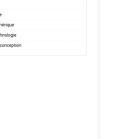
re
érique
hnologie
conception