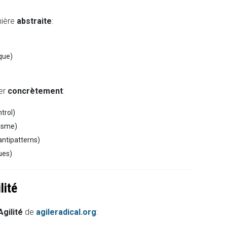
nière
abstraite
:
que)
rer
concrètement
:
trol)
risme)
antipatterns)
ues)
lité
Agilité
de
agileradical.org
: