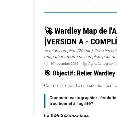
🚀 Wardley Map de l'A
[VERSION A - COMPL
Version complète (20 min): Tous les déta
antipatterns/patterns complets pour u
19 novembre 2025
Agile
,
Cartographi
🎯 Objectif: Relier Wardley
Cet article répond à une question centra
Comment cartographier l’évoluti
traditionnel à l’agilité?
Le Défi Pédagogique