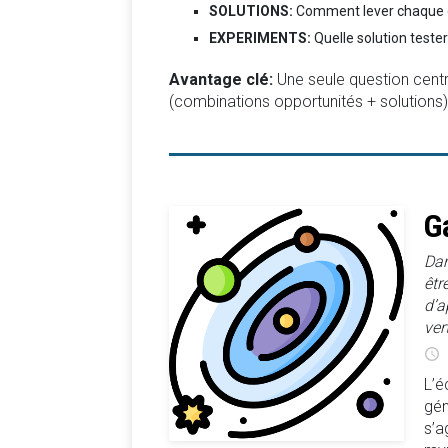
SOLUTIONS:
Comment lever chaque 
EXPERIMENTS:
Quelle solution tester
Avantage clé:
Une seule question cent
(combinations opportunités + solutions)
G
Dan
êtr
d’a
ver
L’é
gén
s’a