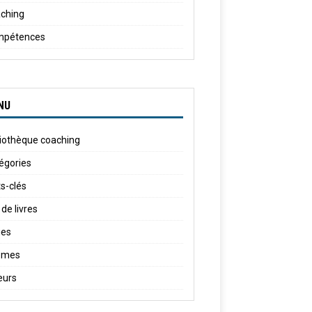
ching
mpétences
NU
liothèque coaching
égories
s-clés
 de livres
ies
èmes
eurs