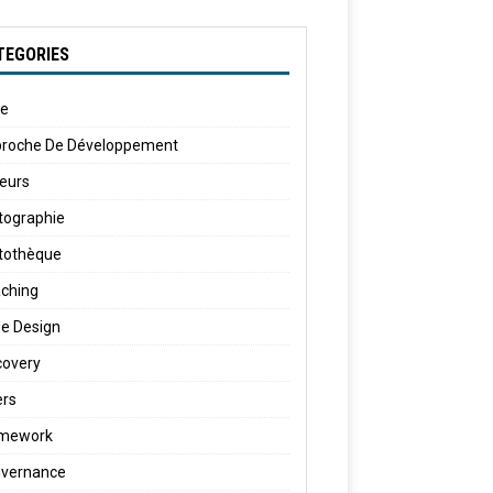
TEGORIES
le
roche De Développement
eurs
tographie
tothèque
ching
e Design
covery
ers
amework
vernance