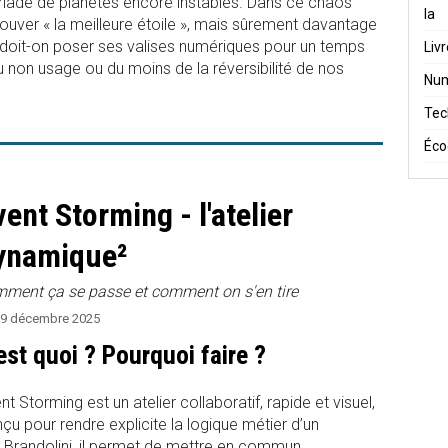
iade de planètes encore instables. Dans ce chaos
Ia
trouver « la meilleure étoile », mais sûrement davantage
u doit-on poser ses valises numériques pour un temps
Liv
u non usage ou du moins de la réversibilité de nos
Num
Tec
Éco
vent Storming - l'atelier
ynamique²
ment ça se passe et comment on s'en tire
9 décembre 2025
est quoi ? Pourquoi faire ?
nt Storming est un atelier collaboratif, rapide et visuel,
çu pour rendre explicite la logique métier d’un
Brandolini, il permet de mettre en commun