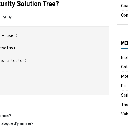
unity Solution Tree?
Coa
Co
 relie:
+ user)

ME
soins)

Bib
ns à tester)

Cat
Mot
Pile
Sér
Th
Val
2 mois?
bloque d’y arriver?