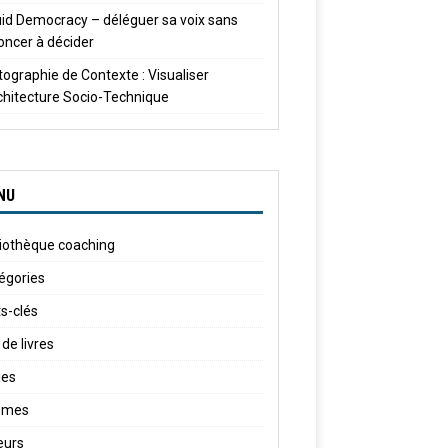
uid Democracy – déléguer sa voix sans
oncer à décider
tographie de Contexte : Visualiser
rchitecture Socio-Technique
NU
liothèque coaching
égories
s-clés
 de livres
ies
èmes
eurs