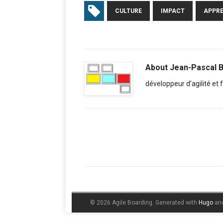
CULTURE
IMPACT
APPR
About Jean-Pascal 
développeur d’agilité et
© 2026 Agile Boarding.
Generated with
Hugo
an