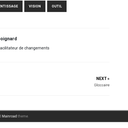
ENTISSAGE
VISION
OUTIL
Boignard
 facilitateur de changements
NEXT »
Glossaire
d
Mainroad
theme.