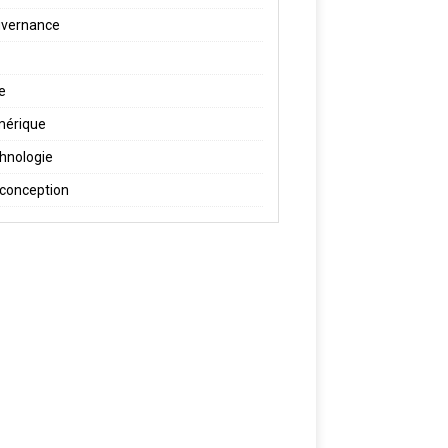
vernance
re
érique
hnologie
conception