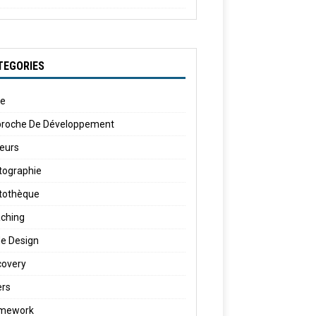
TEGORIES
le
roche De Développement
eurs
tographie
tothèque
ching
e Design
covery
ers
amework