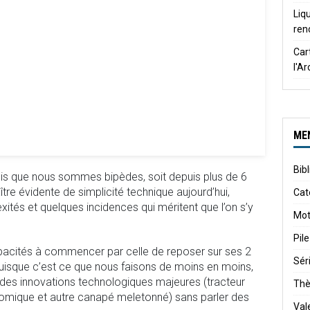
Liq
ren
Car
l'A
ME
Bib
uis que nous sommes bipèdes, soit depuis plus de 6
ître évidente de simplicité technique aujourd’hui,
Cat
tés et quelques incidences qui méritent que l’on s’y
Mot
Pile
apacités à commencer par celle de reposer sur ses 2
Sér
 puisque c’est ce que nous faisons de moins en moins,
des innovations technologiques majeures (tracteur
Th
onomique et autre canapé meletonné) sans parler des
Val