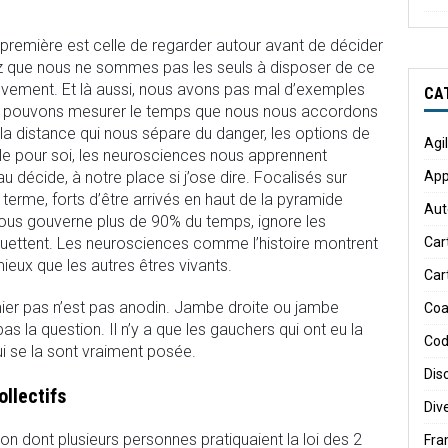
remière est celle de regarder autour avant de décider
z que nous ne sommes pas les seuls à disposer de ce
ouvement. Et là aussi, nous avons pas mal d’exemples
CA
us pouvons mesurer le temps que nous nous accordons
 la distance qui nous sépare du danger, les options de
Agi
ficile pour soi, les neurosciences nous apprennent
décide, à notre place si j’ose dire. Focalisés sur
App
 terme, forts d’être arrivés en haut de la pyramide
Aut
nous gouverne plus de 90% du temps, ignore les
uettent. Les neurosciences comme l’histoire montrent
Car
eux que les autres êtres vivants.
Car
r pas n’est pas anodin. Jambe droite ou jambe
Coa
s la question. Il n’y a que les gauchers qui ont eu la
Cod
ui se la sont vraiment posée.
Dis
llectifs
Div
on dont plusieurs personnes pratiquaient la loi des 2
Fr