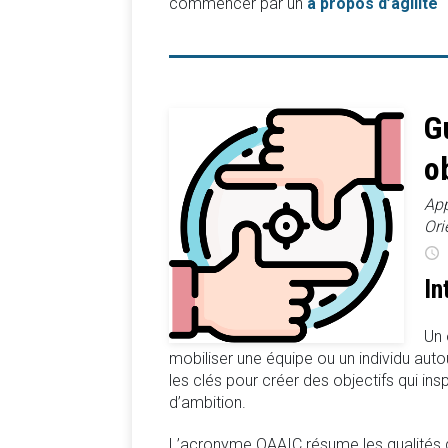
commencer par un
à propos d’agilité
G
o
App
Ori
In
Un 
mobiliser une équipe ou un individu autou
les clés pour créer des objectifs qui ins
d’ambition.
L’acronyme QAAIC résume les qualités 