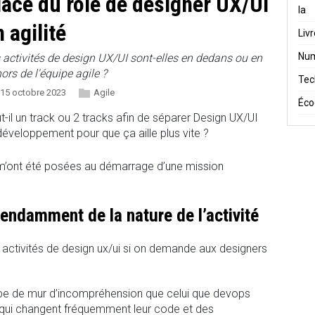
lace du rôle de designer UX/UI
Ia
 agilité
Liv
Num
 activités de design UX/UI sont-elles en dedans ou en
ors de l'équipe agile ?
Tec
15 octobre 2023
Agile
Éco
t-il un track ou 2 tracks afin de séparer Design UX/UI
développement pour que ça aille plus vite ?
i m’ont été posées au démarrage d’une mission
endamment de la nature de l’activité
s activités de design ux/ui si on demande aux designers
pe de mur d’incompréhension que celui que devops
s qui changent fréquemment leur code et des