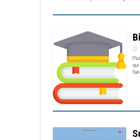
B
Plu
qui
fai
S