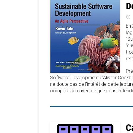
D
En 
log
“Su
“su
tro
ret
Pré
Software Development d’Alistair Cockbu
ne doute pas de l’intérêt de cette lecture
comparaison avec ce que nous entendons 
C