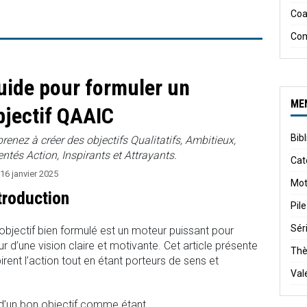
Coa
Co
uide pour formuler un
ME
bjectif QAAIC
Bib
renez à créer des objectifs Qualitatifs, Ambitieux,
entés Action, Inspirants et Attrayants.
Cat
16 janvier 2025
Mot
troduction
Pile
Sér
objectif bien formulé est un moteur puissant pour
r d’une vision claire et motivante. Cet article présente
Th
pirent l’action tout en étant porteurs de sens et
Val
d’un bon objectif comme étant