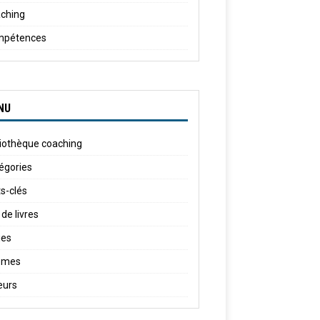
ching
mpétences
NU
liothèque coaching
égories
s-clés
 de livres
ies
èmes
eurs