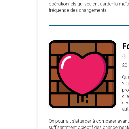
opérationnels qui veulent garder la maîtr
fréquence des changements.
F
20 
Que
? Q
pro
cli
ses
aut
On pourrait s’attarder à comparer avant
suffisamment objectif des changements 