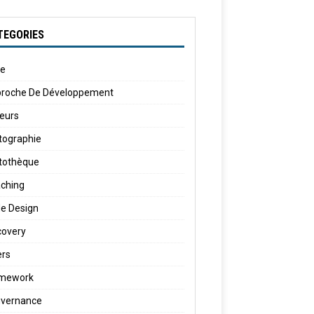
TEGORIES
le
roche De Développement
eurs
tographie
tothèque
ching
e Design
covery
ers
amework
vernance