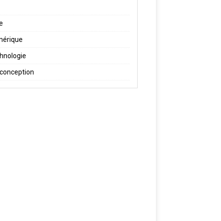
re
érique
hnologie
conception