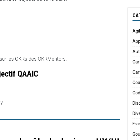
CA
Agi
App
Aut
n sur les OKRs des OKRMentors.
Car
jectif QAAIC
Car
Coa
Cod
 ?
Dis
Div
Fr
Gou