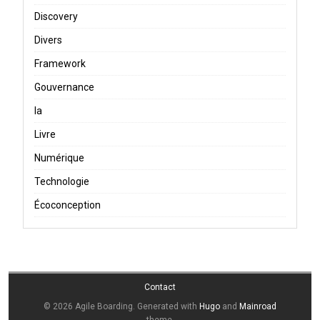
Discovery
Divers
Framework
Gouvernance
Ia
Livre
Numérique
Technologie
Écoconception
Contact
© 2026 Agile Boarding.
Generated with
Hugo
and
Mainroad