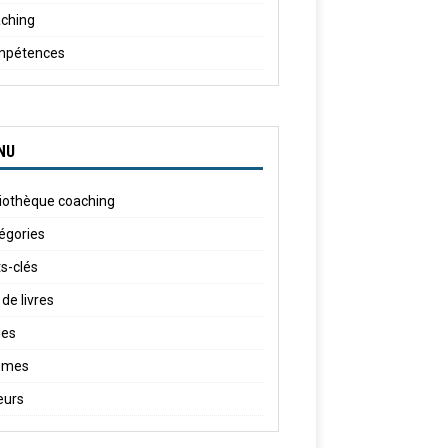
ching
mpétences
NU
liothèque coaching
égories
s-clés
 de livres
ies
èmes
eurs