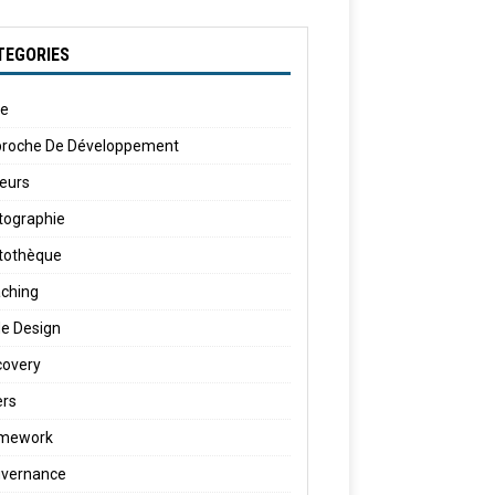
TEGORIES
le
roche De Développement
eurs
tographie
tothèque
ching
e Design
covery
ers
amework
vernance