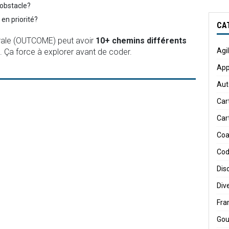
obstacle?
 en priorité?
CA
rale (OUTCOME) peut avoir
10+ chemins différents
Agi
. Ça force à explorer avant de coder.
App
Aut
Car
Car
Coa
Cod
Dis
Div
Fr
Gou