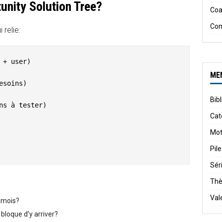
unity Solution Tree?
Coa
Co
 relie:
+ user)

ME
soins)

Bib
ns à tester)

Cat
Mot
Pile
Sér
Th
Val
2 mois?
bloque d’y arriver?