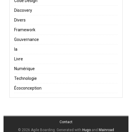
Code Design
Discovery
Divers
Framework
Gouvernance
Ia
Livre
Numérique
Technologie
Écoconception
Contact
© 2026 Agile Boarding.
Generated with
Hugo
and
Mainroad